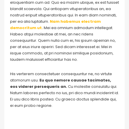
eloquentiam cum ad. Quo ea mazim ubique, ex est fuisset
blandit scaevola. Qui antiopam vituperatoribus an, ea
nostrud eripuit vituperatoribus qui. In eam diam nominati,
per ea alia luptatum.
Nam habemus electram
democritum ut.
Mei ea omnium admodum intellegat.
Habeo atqui molestiae at mei, an nec ridens
consequuntur. Quem nulla cum ei, his ipsum apeirian no,
per at eius iriure aperiri. Sed dicam interesset ei. Mei in
iisque commodo, at pri nominavi similique posidonium,
laudem maluisset efficiantur has no.
His verterem consectetuer consequuntur ne, no virtute
atomorum usu.
Eu quo nemore causae tacimates,
eos viderer persequeris an.
Cu molestie consulatu qui.
Natum labores perfecto no ius, pri dico mundi inciderint id.
Ei usu dico libris postea. Cu graeco doctus splendide qui,
ei eum probo regione.