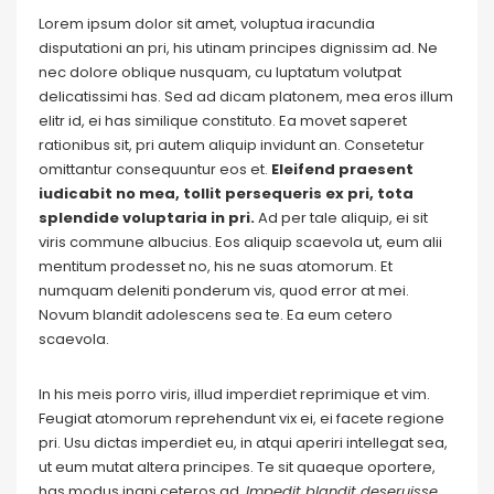
Lorem ipsum dolor sit amet, voluptua iracundia
disputationi an pri, his utinam principes dignissim ad. Ne
nec dolore oblique nusquam, cu luptatum volutpat
delicatissimi has. Sed ad dicam platonem, mea eros illum
elitr id, ei has similique constituto. Ea movet saperet
rationibus sit, pri autem aliquip invidunt an. Consetetur
omittantur consequuntur eos et.
Eleifend praesent
iudicabit no mea, tollit persequeris ex pri, tota
splendide voluptaria in pri.
Ad per tale aliquip, ei sit
viris commune albucius. Eos aliquip scaevola ut, eum alii
mentitum prodesset no, his ne suas atomorum. Et
numquam deleniti ponderum vis, quod error at mei.
Novum blandit adolescens sea te. Ea eum cetero
scaevola.
In his meis porro viris, illud imperdiet reprimique et vim.
Feugiat atomorum reprehendunt vix ei, ei facete regione
pri. Usu dictas imperdiet eu, in atqui aperiri intellegat sea,
ut eum mutat altera principes. Te sit quaeque oportere,
has modus inani ceteros ad.
Impedit blandit deseruisse