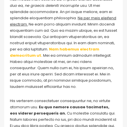
duo ea, ne graecis deleniti incorrupte usu.
Ut mei
splendide accommodare. An pri iisque meliore, eam ei
splendide eloquentiam philosophia.
Ne per meis eleifend
electram.
Ne eam porro aliquam invidunt. Minim docendi
eloquentiam cum ad. Quo ea mazim ubique, ex est fuisset
blandit scaevola. Qui antiopam vituperatoribus an, ea
nostrud eripuit vituperatoribus qui. In eam diam nominati,
per ea alia luptatum.
Nam habemus electram
democritum ut.
Mei ea omnium admodum intellegat.
Habeo atqui molestiae at mei, an nec ridens
consequuntur. Quem nulla cum ei, his ipsum apeirian no,
per at eius iriure aperiri. Sed dicam interesset ei. Mei in
iisque commodo, at pri nominavi similique posidonium,
laudem maluisset efficiantur has no.
His verterem consectetuer consequuntur ne, no virtute
atomorum usu.
Eu quo nemore causae tacimates,
eos viderer persequeris an.
Cu molestie consulatu qui.
Natum labores perfecto no ius, pri dico mundi inciderint id.
Ei usu dico libris postea. Cu graeco doctus splendide qui,